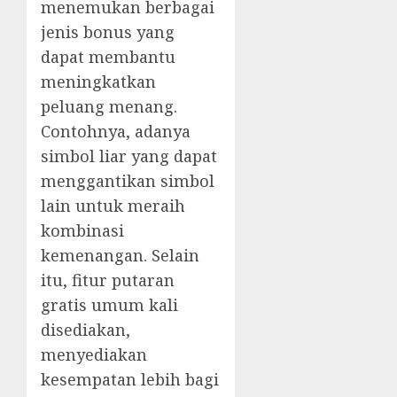
menemukan berbagai
jenis bonus yang
dapat membantu
meningkatkan
peluang menang.
Contohnya, adanya
simbol liar yang dapat
menggantikan simbol
lain untuk meraih
kombinasi
kemenangan. Selain
itu, fitur putaran
gratis umum kali
disediakan,
menyediakan
kesempatan lebih bagi