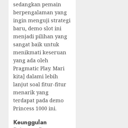
sedangkan pemain
berpengalaman yang
ingin menguji strategi
baru, demo slot ini
menjadi pilihan yang
sangat baik untuk
menikmati keseruan
yang ada oleh
Pragmatic Play. Mari
kita] dalami lebih
lanjut soal fitur-fitur
menarik yang
terdapat pada demo
Princess 1000 ini.
Keunggulan