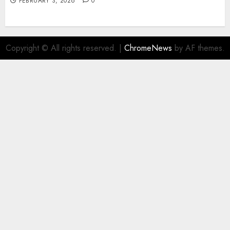
FEBRUARY 3, 2026
0
Copyright © All rights reserved.
|
ChromeNews
by AF themes.