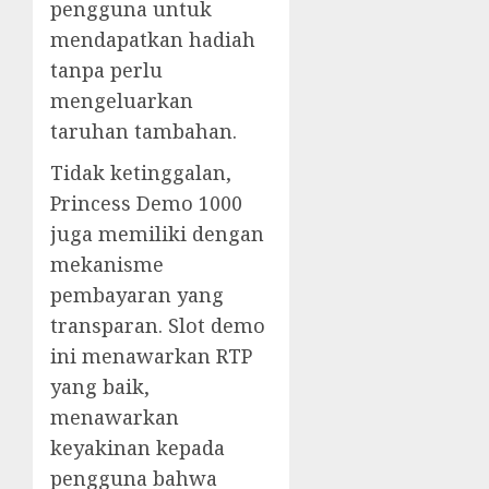
pengguna untuk
mendapatkan hadiah
tanpa perlu
mengeluarkan
taruhan tambahan.
Tidak ketinggalan,
Princess Demo 1000
juga memiliki dengan
mekanisme
pembayaran yang
transparan. Slot demo
ini menawarkan RTP
yang baik,
menawarkan
keyakinan kepada
pengguna bahwa