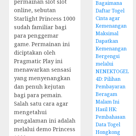
permainan slot slot
Bagaimana
online, sebutan
Daftar Togel
Starlight Princess 1000
Cinta agar
Kemenangan
sudah familiar bagi
Maksimal
para penggemar
Dapatkan
game. Permainan ini
Kemenangan
diciptakan oleh
Bergengsi
Pragmatic Play ini
melalui
menawarkan sensasi
NENEKTOGEL
yang menyenangkan
4D: Pilihan
dan penuh kejutan
Pembayaran
Beragam
bagi para pemain.
Malam Ini
Salah satu cara agar
Hasil HK:
mengetahui
Pembahasan
pengalaman ini adalah
Data Togel
melalui demo Princess
Hongkong