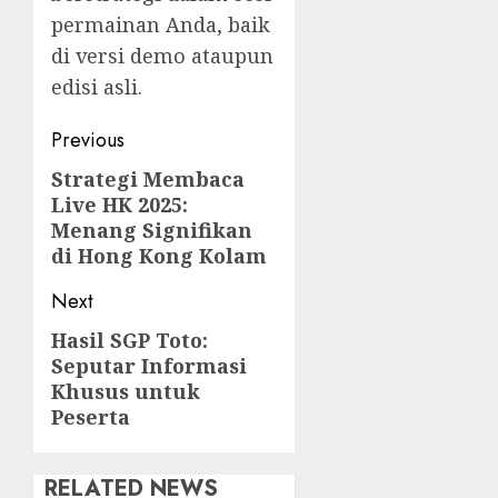
permainan Anda, baik
di versi demo ataupun
edisi asli.
Post
Previous
navigation
Strategi Membaca
Previous
Live HK 2025:
post:
Menang Signifikan
di Hong Kong Kolam
Next
Hasil SGP Toto:
Next
Seputar Informasi
post:
Khusus untuk
Peserta
RELATED NEWS