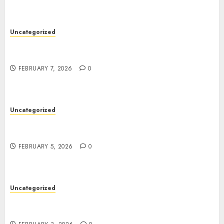
Uncategorized
Malam Ini Hasil HK: Pembahasan Data Togel
Hongkong
FEBRUARY 7, 2026
0
Uncategorized
Menjelajahi Potensi Pariwisata Alam pada
Kalimantan Selatan
FEBRUARY 5, 2026
0
Uncategorized
Memahami Permainan Togel Hongkong: Intip
Keluaran HK dan Data Terbaru