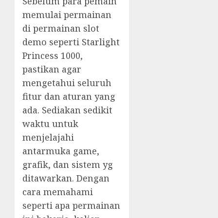
Sebelum para pemain
memulai permainan
di permainan slot
demo seperti Starlight
Princess 1000,
pastikan agar
mengetahui seluruh
fitur dan aturan yang
ada. Sediakan sedikit
waktu untuk
menjelajahi
antarmuka game,
grafik, dan sistem yg
ditawarkan. Dengan
cara memahami
seperti apa permainan