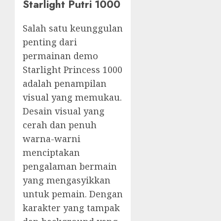
Starlight Putri 1000
Salah satu keunggulan
penting dari
permainan demo
Starlight Princess 1000
adalah penampilan
visual yang memukau.
Desain visual yang
cerah dan penuh
warna-warni
menciptakan
pengalaman bermain
yang mengasyikkan
untuk pemain. Dengan
karakter yang tampak